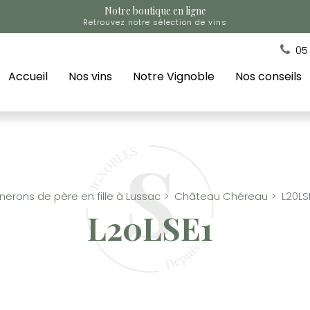
Notre boutique en ligne
Retrouvez notre sélection de vins
05
Accueil
Nos vins
Notre Vignoble
Nos conseils
nerons de père en fille à Lussac
Château Chéreau
L20LS
L20LSE1