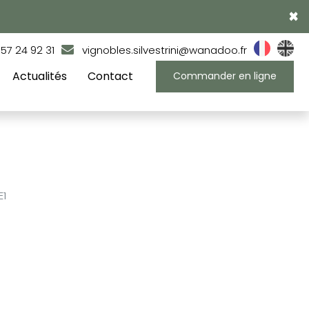
×
 57 24 92 31
vignobles.silvestrini@wanadoo.fr
Actualités
Contact
Commander en ligne
E1