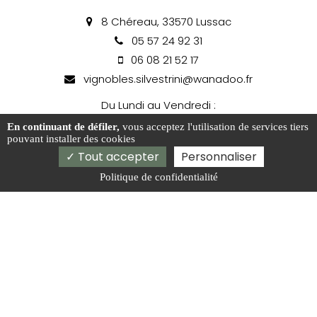
8 Chéreau, 33570 Lussac
05 57 24 92 31
06 08 21 52 17
vignobles.silvestrini@wanadoo.fr
Du Lundi au Vendredi :
09h00-12h00 / 14h00-17h00
En continuant de défiler,
vous acceptez l'utilisation de services tiers
pouvant installer des cookies
Week-end et jours fériés sur réservation
Tout accepter
Personnaliser
Politique de confidentialité
Activités
Producteur de vin Bordeaux
Vignoble Saint-Emillion
Vignoble bordelais Libourne