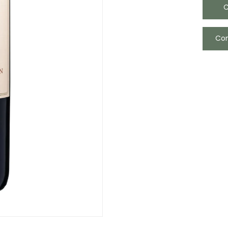
C
Com