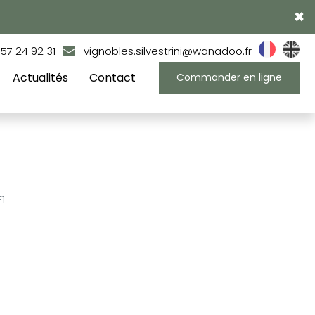
×
 57 24 92 31
vignobles.silvestrini@wanadoo.fr
Actualités
Contact
Commander en ligne
E1