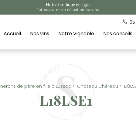
Notre boutique en ligne
Retrouvez notre sélection de vins
05
Accueil
Nos vins
Notre Vignoble
Nos conseils
nerons de père en fille à Lussac
Château Chéreau
L18LS
L18LSE1