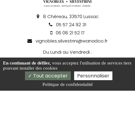
8 Chéreau, 33570 Lussac
05 57 24 92 31
06 08 21 52 17
vignobles.silvestrini@wanadoo.fr
Du Lundi au Vendredi :
09h00-12h00 / 14h00-17h00
En continuant de défiler,
vous acceptez l'utilisation de services tiers
Week-end et jours fériés sur réservation
pouvant installer des cookies
Tout accepter
Personnaliser
Politique de confidentialité