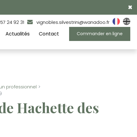
×
 57 24 92 31
vignobles.silvestrini@wanadoo.fr
Actualités
Contact
Commander en ligne
'un professionnel
9
ide Hachette des